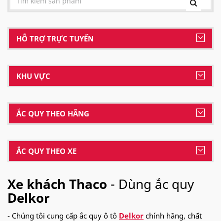
HỖ TRỢ TRỰC TUYẾN
KHU VỰC
ẮC QUY THEO HÃNG
ẮC QUY THEO XE
Xe khách Thaco
- Dùng ắc quy
Delkor
- Chúng tôi cung cấp ắc quy ô tô
Delkor
chính hãng, chất