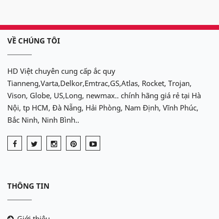
-
N 120
(200Ah)
VỀ CHÚNG TÔI
-
N 150
(200Ah)
HD Việt chuyên cung cấp ắc quy
-
N 200
(200Ah)
Tianneng,Varta,Delkor,Emtrac,GS,Atlas, Rocket, Trojan,
Vison, Globe, US,Long, newmax.. chính hãng giá rẻ tại Hà
Nội, tp HCM, Đà Nẵng, Hải Phòng, Nam Định, Vĩnh Phúc,
Bắc Ninh, Ninh Bình..
THÔNG TIN
Giới thiệu