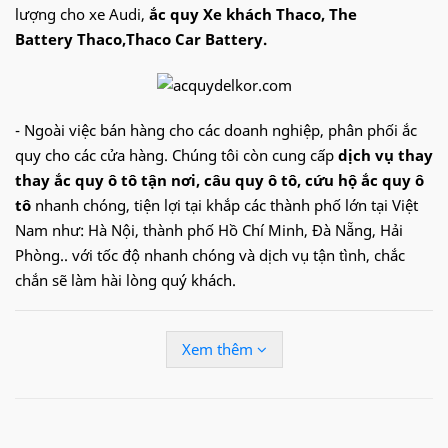
lượng cho xe Audi,
ắc quy Xe khách Thaco, The
Battery Thaco,Thaco Car Battery.
- Ngoài việc bán hàng cho các doanh nghiệp, phân phối ắc
quy cho các cửa hàng. Chúng tôi còn cung cấp
dịch vụ thay
thay ắc quy ô tô tận nơi
, câu quy ô tô, cứu hộ ắc quy ô
tô
nhanh chóng, tiện lợi tại khắp các thành phố lớn tại Việt
Nam như: Hà Nội, thành phố Hồ Chí Minh, Đà Nẵng, Hải
Phòng.. với tốc độ nhanh chóng và dịch vụ tận tình, chắc
chắn sẽ làm hài lòng quý khách.
Hotline:
09.68.68.30.97
để được hỗ trợ nhanh
Xem thêm
Ắc quy
Delkor
cho
Xe khách Thaco
:
-
1
20D31L
(90Ah)