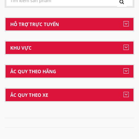
HỖ TRỢ TRỰC TUYẾN
KHU VỰC
ẮC QUY THEO HÃNG
ẮC QUY THEO XE