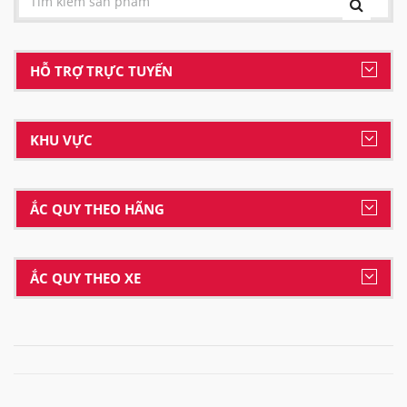
HỖ TRỢ TRỰC TUYẾN
KHU VỰC
ẮC QUY THEO HÃNG
ẮC QUY THEO XE