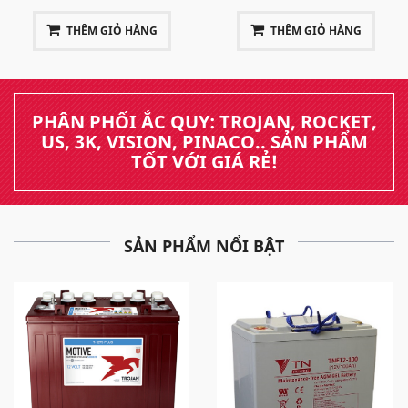
THÊM GIỎ HÀNG
THÊM GIỎ HÀNG
PHÂN PHỐI ẮC QUY: TROJAN, ROCKET,
US, 3K, VISION, PINACO.. SẢN PHẨM
TỐT VỚI GIÁ RẺ!
SẢN PHẨM NỔI BẬT