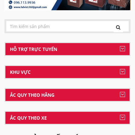
HỖ TRỢ TRỰC TUYẾN
KHU VỰC
ẮC QUY THEO HÃNG
ẮC QUY THEO XE