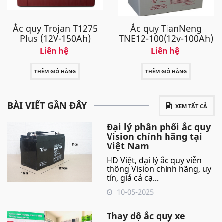
Ắc quy Trojan T1275
Ắc quy TianNeng
Plus (12V-150Ah)
TNE12-100(12v-100Ah)
Liên hệ
Liên hệ
THÊM GIỎ HÀNG
THÊM GIỎ HÀNG
BÀI VIẾT GẦN ĐÂY
XEM TẤT CẢ
Đại lý phân phối ắc quy
Vision chính hãng tại
Việt Nam
HD Việt, đại lý ắc quy viễn
thông Vision chính hãng, uy
tín, giá cả cạ...
10-05-2025
Thay dộ ắc quy xe