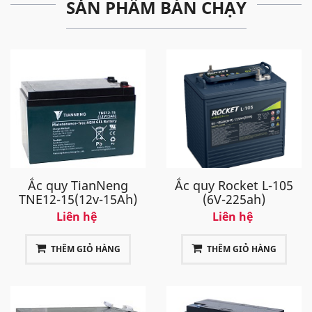
SẢN PHẨM BÁN CHẠY
Ắc quy TianNeng
Ắc quy Rocket L-105
TNE12-15(12v-15Ah)
(6V-225ah)
Liên hệ
Liên hệ
THÊM GIỎ HÀNG
THÊM GIỎ HÀNG