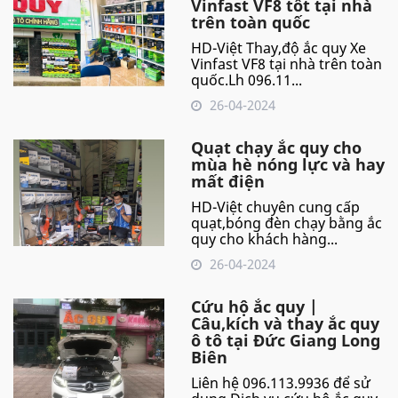
Vinfast VF8 tốt tại nhà
trên toàn quốc
HD-Việt Thay,độ ắc quy Xe
Vinfast VF8 tại nhà trên toàn
quốc.Lh 096.11...
26-04-2024
Quạt chạy ắc quy cho
mùa hè nóng lực và hay
mất điện
HD-Việt chuyên cung cấp
quạt,bóng đèn chạy bằng ắc
quy cho khách hàng...
26-04-2024
Cứu hộ ắc quy |
Câu,kích và thay ắc quy
ô tô tại Đức Giang Long
Biên
Liên hệ 096.113.9936 để sử