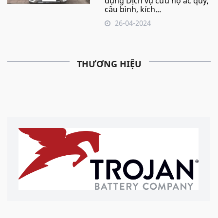
dụng Dịch vụ cứu hộ ắc quy,
câu bình, kích...
26-04-2024
THƯƠNG HIỆU