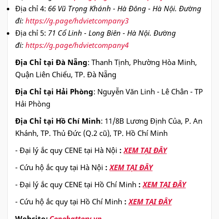
Địa chỉ 4:
66 Vũ Trọng Khánh - Hà Đông - Hà Nội. Đường
đi:
https://g.page/hdvietcompany3
Địa chỉ 5:
71 Cổ Linh - Long Biên - Hà Nội. Đường
đi:
https://g.page/hdvietcompany4
Địa Chỉ tại Đà Nẵng
: Thanh Tịnh, Phường Hòa Minh,
Quận Liên Chiểu, TP. Đà Nẵng
Địa Chỉ tại Hải Phòng
: Nguyễn Văn Linh - Lê Chân - TP
Hải Phòng
Địa Chỉ tại Hồ Chí Minh
: 11/8B Lương Định Của, P. An
Khánh, TP. Thủ Đức (Q.2 cũ), TP. Hồ Chí Minh
- Đại lý ắc quy CENE tại Hà Nội
:
XEM TẠI ĐÂY
- Cứu hộ ắc quy tại Hà Nội
:
XEM TẠI ĐÂY
- Đại lý ắc quy CENE tại Hồ Chí Minh
:
XEM TẠI ĐÂY
- Cứu hộ ắc quy tại Hồ Chí Minh
:
XEM TẠI ĐÂY
Website
:
Cenebattery.vn