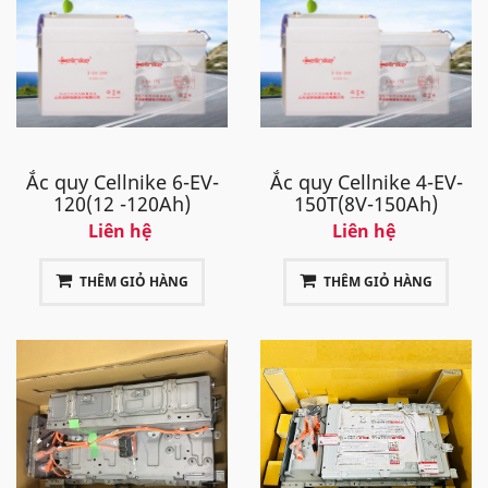
Chi nhánh Vĩnh Phúc
: Tp.Vĩnh Yên - Vĩnh Phúc
Chi nhánh Bắc Ninh
: Từ Sơn - Tp. Bắc Ninh
Ắc quy Cellnike 6-EV-
Ắc quy Cellnike 4-EV-
120(12 -120Ah)
150T(8V-150Ah)
Liên hệ
Liên hệ
THÊM GIỎ HÀNG
THÊM GIỎ HÀNG