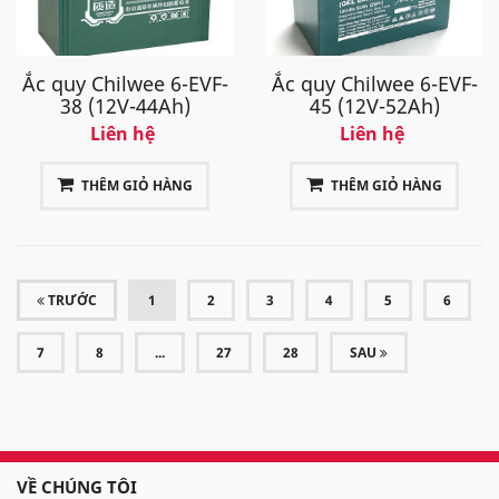
Ắc quy Chilwee 6-EVF-
Ắc quy Chilwee 6-EVF-
38 (12V-44Ah)
45 (12V-52Ah)
Liên hệ
Liên hệ
THÊM GIỎ HÀNG
THÊM GIỎ HÀNG
(CURRENT)
TRƯỚC
1
2
3
4
5
6
7
8
...
27
28
SAU
VỀ CHÚNG TÔI