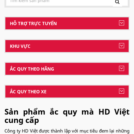
HỖ TRỢ TRỰC TUYẾN
KHU VỰC
ẮC QUY THEO HÃNG
ẮC QUY THEO XE
Sản phẩm ắc quy mà HD Việt
cung cấp
Công ty HD Việt được thành lập với mục tiêu đem lại những