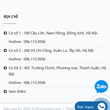
ĐỊA CHỈ
Cơ sở 1 : 100 Cầu Lớn, Nam Hồng, Đông Anh, Hà Nội
Hotline : 096.113.9936
Cơ sở 2 : 200 Võ Chí Công, Xuân La, Tây Hồ, Hà Nội
Hotline : 096.113.9936
Cơ Sở 3 : 45C Trường Chinh, Phương mai, Thanh Xuân, Hà
Nội
Hotline : 096.113.9936
Xem thêm
Gọi ngay
Bản quyền 2026 AcQuyXaSau.com | Thiết kế & phát triển bởi