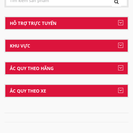
HỖ TRỢ TRỰC TUYẾN
KHU VỰC
ẮC QUY THEO HÃNG
ẮC QUY THEO XE