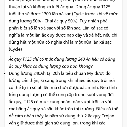
thuận lợi và không xả kiệt ắc quy. Dòng ắc quy T125
tuổi thọ sẽ được 1300 lần xả sạc (Cycle trước khi về mức
dung lượng 50% - Chai ắc quy 50%). Tuy nhiên phải
phân biệt số lần xả sạc với số lần sạc. Lần xả sạc có
nghĩa là một lần ắc quy được nạp đầy và xả hết, nếu chỉ
dùng hết một nửa có nghĩa chỉ là một nửa lần xả sạc
(Cycle)
Ắc quy T125 chỉ có mức dung lượng 240 Ah liệu có bằng
ắc quy khác có dung lượng cao hơn không?
Dung lượng 240Ah tại 20h là tiêu chuẩn Mỹ được đo
lường cẩn thận, kĩ càng trong khi nhiều ắc quy trôi nổi
có thể tự in số ah lên mà chưa được xác minh. Nếu tính
tổng dung lượng có thể cung cấp trong suốt vòng đời
ắc quy, T125 có mức cung hoàn toàn vượt trội so với
các hãng ắc quy xả sâu khác trên thị trường. Điều có thể
dễ cảm nhận thấy là năm sử dụng thứ 2 ắc quy Trojan
vẫn giữ được thời gian sử dụng lớn, trong khi các