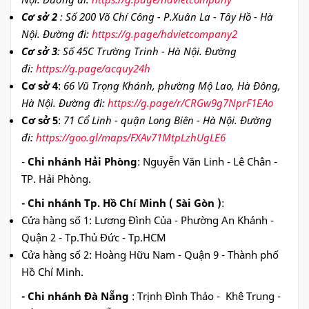
Cơ sở 2
: Số 200 Võ Chí Công - P.Xuân La - Tây Hồ - Hà
Nội. Đường đi:
https://g.page/hdvietcompany2
Cơ sở 3
: Số 45C Trường Trinh - Hà Nội. Đường
đi:
https://g.page/acquy24h
Cơ sở 4
:
66 Vũ Trọng Khánh, phường Mộ Lao, Hà Đông,
Hà Nội. Đường đi:
https://g.page/r/CRGw9g7NprF1EAo
Cơ sở 5
:
71 Cổ Linh - quận Long Biên - Hà Nội. Đường
đi:
https://goo.gl/maps/FXAv71MtpLzhUgLE6
-
Chi nhánh Hải Phòng
: Nguyễn Văn Linh - Lê Chân -
TP. Hải Phòng.
- Chi nhánh Tp. Hồ Chí Minh ( Sài Gòn )
:
Cửa hàng số 1: Lương Đình Của - Phường An Khánh -
Quận 2 - Tp.Thủ Đức - Tp.HCM
Cửa hàng số 2: Hoàng Hữu Nam - Quận 9 - Thành phố
Hồ Chí Minh.
- Chi nhánh Đà Nẵng
: Trịnh Đình Thảo - Khê Trung -