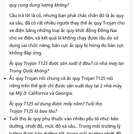
quy cùng dung lượng không?
Câu trả lời là có, nhưng bạn phải chắc chắn đó là ắc quy
xả sâu, đã có rất nhiều người thay thế ắc quy Trojan cho
xe điện bằng những loại ắc quy khởi động Đồng Nai
cho xe điện, và kết quả là không chạy được lâu do sử
dụng sai chức năng, bản cực ắc quy bị hỏng do bản cực
không đáp ứng.
Ắc quy Trojan T125 được sản xuất ở đâu? có nhà máy tại
Trung Quốc không?
Ắc quy Trojan nói chung và ắc quy Trojan T125 nói
riêng trên thế giới chỉ được sản xuất duy tại 2 nhà máy
tại Mỹ ở: California và Georgia.
Ắc quy T125 sử dụng được mấy năm? Tuổi thọ
Trojan T125 là bao lâu?
Tuổi thọ ắc quy phụ thuộc vào nhiều yếu tố như: bảo
dưỡng, nhiệt độ, mức độ xả sâu.. Trong môi trường lý
tưởng được bảo dưỡng tốt, trong môi trường nhiệt độ