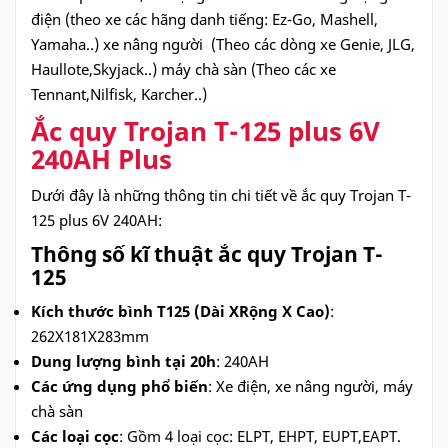
điện (theo xe các hãng danh tiếng: Ez-Go, Mashell,
Yamaha..) xe nâng người (Theo các dòng xe Genie, JLG,
Haullote,Skyjack..) máy chà sàn (Theo các xe
Tennant,Nilfisk, Karcher..)
Ắc quy Trojan T-125 plus 6V
240AH Plus
Dưới đây là những thông tin chi tiết về ắc quy Trojan T-
125 plus 6V 240AH:
Thông số kĩ thuật ắc quy Trojan T-
125
Kích thước bình T125 (Dài XRộng X Cao)
:
262X181X283mm
Dung lượng bình tại 20h
: 240AH
Các ứng dụng phổ biến
: Xe điện, xe nâng người, máy
chà sàn
Các loại cọc
: Gồm 4 loại cọc: ELPT, EHPT, EUPT,EAPT.