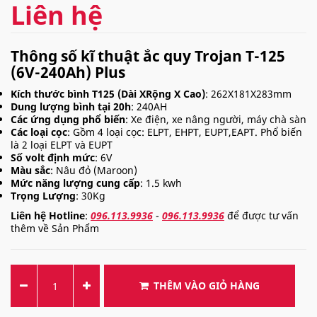
Liên hệ
Thông số kĩ thuật ắc quy Trojan T-125
(6V-240Ah) Plus
Kích thước bình T125 (Dài XRộng X Cao)
: 262X181X283mm
Dung lượng bình tại 20h
: 240AH
Các ứng dụng phổ biến
: Xe điện, xe nâng người, máy chà sàn
Các loại cọc
: Gồm 4 loại cọc: ELPT, EHPT, EUPT,EAPT. Phổ biến
là 2 loại ELPT và EUPT
Số volt định mức
: 6V
Màu sắc
: Nâu đỏ (Maroon)
Mức năng lượng cung cấp
: 1.5 kwh
Trọng Lượng
: 30Kg
Liên hệ Hotline
:
096.113.9936
-
096.113.9936
để được tư vấn
thêm về Sản Phẩm
THÊM VÀO GIỎ HÀNG