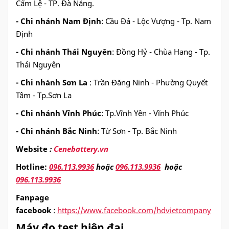
Cẩm Lệ - TP. Đà Nẵng.
- Chi nhánh Nam Định
: Cầu Đá - Lộc Vượng - Tp. Nam
Định
- Chi nhánh Thái Nguyên
: Đồng Hỷ - Chùa Hang - Tp.
Thái Nguyên
- Chi nhánh Sơn La
: Trần Đăng Ninh - Phường Quyết
Tâm - Tp.Sơn La
- Chi nhánh Vĩnh Phúc
: Tp.Vĩnh Yên - Vĩnh Phúc
- Chi nhánh Bắc Ninh
: Từ Sơn - Tp. Bắc Ninh
Website
:
Cenebattery.vn
Hotline:
096.113.9936
hoặc
096.113.9936
hoặc
096.113.9936
Fanpage
facebook
:
https://www.facebook.com/hdvietcompany
Máy đo test hiện đại