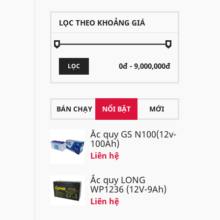
LỌC THEO KHOẢNG GIÁ
LỌC
BÁN CHẠY
NỔI BẬT
MỚI
Ắc quy GS N100(12v-
100Ah)
Liên hệ
Ắc quy LONG
WP1236 (12V-9Ah)
Liên hệ