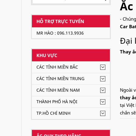
Ắc 
- Chúng
HỖ TRỢ TRỰC TUYẾN
Car Ba
MR HÀO : 096.113.9936
Đại 
Thay ắc
KHU VỰC
CÁC TỈNH MIỀN BẮC
CÁC TỈNH MIỀN TRUNG
Ngoài v
CÁC TỈNH MIỀN NAM
thay ắc
THÀNH PHỐ HÀ NỘI
tại Việ
chắn sẽ
TP.HỒ CHÍ MINH
Hotlin
ẮC QUY THEO HÃNG