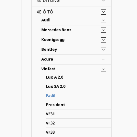
XE LVTONG
XE Ô TÔ
Audi
Mercedes Benz
Koenigsegg
Bentley
Acura
Vinfast
Lux A 2.0
Lux SA 2.0
Fadil
President
VF31
VF32
VF33