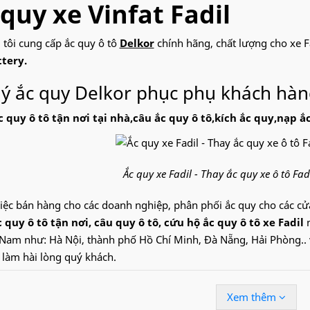
quy xe Vinfat Fadil
 tôi cung cấp ắc quy ô tô
Delkor
chính hãng, chất lượng cho xe F
ttery.
lý ắc quy Delkor phục phụ khách hàn
 quy ô tô tận nơi tại nhà,câu ắc quy ô tô,kích ắc quy,nạp ắ
Ắc quy xe Fadil - Thay ắc quy xe ô tô Fad
iệc bán hàng cho các doanh nghiệp, phân phối ắc quy cho các c
 quy ô tô tận nơi, câu quy ô tô, cứu hộ ắc quy ô tô xe Fadil
n
t Nam như: Hà Nội, thành phố Hồ Chí Minh, Đà Nẵng, Hải Phòng.. v
 làm hài lòng quý khách.
e:
09.68.68.30.97
để được hỗ trợ nhanh về ắc quy xe Fadil
Xem thêm