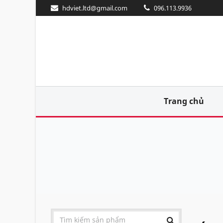
hdviet.ltd@gmail.com
096.113.9936
Trang chủ