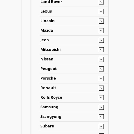
Land Rover
Lexus
Lincoln
Mazda
Jeep
Mitsubishi
Nissan
Peugeot
Porsche
Renault
Rolls Royce
Samsung
Ssangyong
Subaru