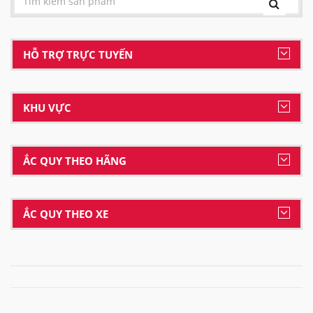
HỖ TRỢ TRỰC TUYẾN
KHU VỰC
ẮC QUY THEO HÃNG
ẮC QUY THEO XE