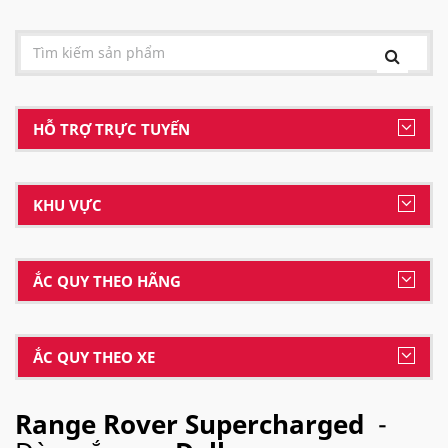
HỖ TRỢ TRỰC TUYẾN
KHU VỰC
ẮC QUY THEO HÃNG
ẮC QUY THEO XE
Range Rover Supercharged
-