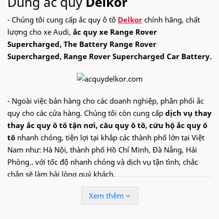
Dùng ắc quy
Delkor
- Chúng tôi cung cấp ắc quy ô tô
Delkor
chính hãng, chất
lượng cho xe Audi,
ắc quy xe Range Rover
Supercharged, The Battery Range Rover
Supercharged, Range Rover Supercharged Car Battery.
- Ngoài việc bán hàng cho các doanh nghiệp, phân phối ắc
quy cho các cửa hàng. Chúng tôi còn cung cấp
dịch vụ thay
thay ắc quy ô tô tận nơi
, câu quy ô tô, cứu hộ ắc quy ô
tô
nhanh chóng, tiện lợi tại khắp các thành phố lớn tại Việt
Nam như: Hà Nội, thành phố Hồ Chí Minh, Đà Nẵng, Hải
Phòng.. với tốc độ nhanh chóng và dịch vụ tận tình, chắc
chắn sẽ làm hài lòng quý khách.
Xem thêm
Hotline:
09.68.68.30.97
để được hỗ trợ nhanh