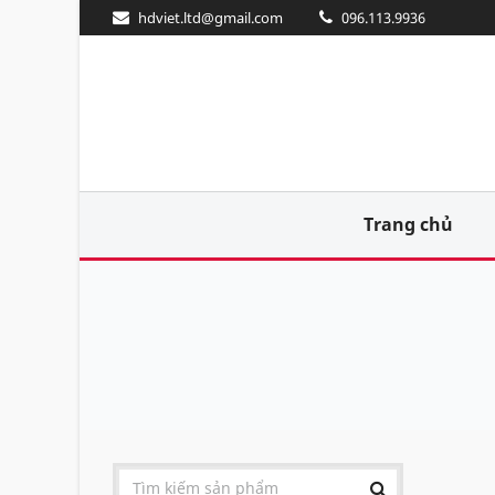
hdviet.ltd@gmail.com
096.113.9936
Trang chủ