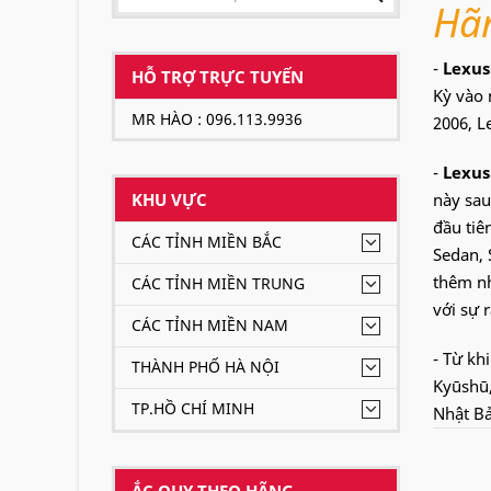
Hãn
-
Lexus
HỖ TRỢ TRỰC TUYẾN
Kỳ vào 
MR HÀO : 096.113.9936
2006, L
-
Lexus
KHU VỰC
này sau
đầu tiê
CÁC TỈNH MIỀN BẮC
Sedan, 
thêm nh
CÁC TỈNH MIỀN TRUNG
với sự 
CÁC TỈNH MIỀN NAM
- Từ kh
THÀNH PHỐ HÀ NỘI
Kyūshū,
TP.HỒ CHÍ MINH
Nhật Bả
tới 200
thiết kế
ẮC QUY THEO HÃNG