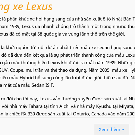
g xe Lexus
: là phân khúc xe hơi hạng sang của nhà sản xuất ô tô Nhật Bản To
năm 1989, Lexus đã nhanh chóng trở thành một trong những thươn
exus đã có mặt tại 68 quốc gia và vùng lãnh thổ trên thế giới.
là khởi nguồn từ một dự án phát triển mẫu xe sedan hạng sang 
 đó đã đưa đến kết quả là sự phát triển thành công của mẫu Lexus
n gắn mác thương hiệu Lexus khi được ra mắt năm 1989. Những 
SUV, Coupe, mui trần và thể thao đa dụng. Năm 2005, mẫu xe Hyb
iều mẫu Hybrid bổ sung cũng lần lượt được giới thiệu sau đó. Nă
ra mắt của mẫu Sedan IS F.
i ra đời cho tới nay, Lexus vẫn thường xuyên được sản xuất tại N
 với nhà máy Tahara tại tỉnh Aichi và nhà máy Kyūshū tại Miyata,
n là chiếc RX 330 được sản xuất tại Ontario, Canada vào năm 200
5, Lexus chính thức được tách ra độc lập khỏi thương hiệu mẹ, qu
 cho đến lắp ráp.
Xem thêm