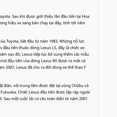
yota. Sau khi được giới thiệu lần đầu tiên tại Hoa
g hiệu xe sang bán chạy tại đây, tính tới năm
của Toyota, bắt đầu từ năm 1983. Những nỗ lực
 đầu tiên thuộc dòng Lexus LS, đây là chiếc xe
năm sau đó, Lexus tiếp tục bổ sung thêm các mẫu
rid đầu tiên của dòng Lexus RX được ra mắt và
m 2007, Lexus đã cho ra đời dòng xe thể thao F
hật Bản, với trung tâm được đặt tại vùng Chūbu và
 Fukuoka. Chiếc Lexus đầu tiên được lắp ráp ngoài
3. Sau một cuộc tái cơ cấu toàn diện từ năm 2001
a đó tự chịu trách nhiệm mọi khâu sản xuất từ