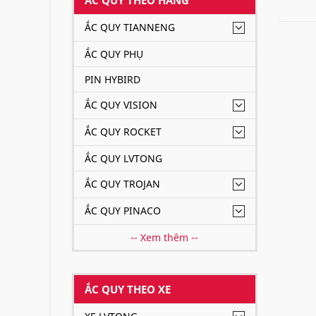
- Kể từ
ẮC QUY TIANNENG
chăm só
đáng ti
ẮC QUY PHỤ
53,000 
PIN HYBIRD
- Khẩu 
ẮC QUY VISION
Đại 
ẮC QUY ROCKET
sản 
ẮC QUY LVTONG
- Hỗ tr
ẮC QUY TROJAN
ẮC QUY PINACO
Fanpag
-- Xem thêm --
Hãy li
Delk
ẮC QUY THEO XE