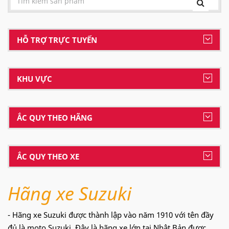
HỖ TRỢ TRỰC TUYẾN
KHU VỰC
ẮC QUY THEO HÃNG
ẮC QUY THEO XE
Hãng xe Suzuki
- Hãng xe Suzuki được thành lập vào năm 1910 với tên đầy
đủ là moto Suzuki. Đây là hãng xe lớn tại Nhật Bản được