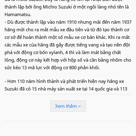
thành lập bởi ông Michio Suzuki ở một ngôi làng nhỏ tên là
Hamamatsu.
- Dù được thành lập vào năm 1910 nhưng mãi đến năm 1937
hãng mới cho ra mắt mẫu xe đầu tiên và từ đó tạo thành cơ
cơ sở để hoàn thành một số mẫu xe cơ bản khác. Khi ra mắt
các mẫu xe của hãng đã gây được tiếng vang và tạo nên đột
phá với động cơ bốn xylanh, 4 thì và làm mát bằng chất
lỏng, động cơ này kết hợp với hộp số và cần bằng nhôm cho
sức kéo 13 mã lực với động cơ 800 phân khối.
- Hơn 110 năm hình thành và phát triển hiện nay hãng xe
Suzuki đã có 15 nhà máy sản xuất xe tại 14 quốc gia và 113
đại lý phân phối đặt tại 119 quốc gia trên thế giới trong đó
có Việt Nam. Riêng tại Việt Nam thì vào năm 1995 Suzuki đã
Xem thêm
lần đầu được giới thiệu và hoạt động bắt đầu từ năm 1996
với chuyên môn chính là lắp ráp xe máy và xe ô tô nhỏ. Với
ưu điểm độ bền cao, khả năng tiết kiệm nhiên liệu tốt nên
các dòng xe của hãng đều được người Việt chào đón nồng