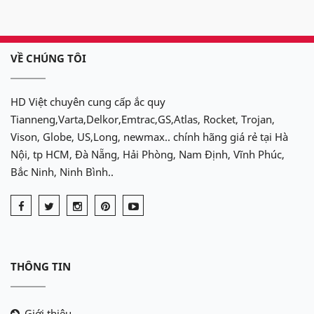
nhiệt.
Đại lý ắc quy Delkor chuyên phân
VỀ CHÚNG TÔI
phối - bán buôn - bán lẻ các dòng
sản phẩm ắc quy của thương hiệu
Delkor .
HD Việt chuyên cung cấp ắc quy
Tianneng,Varta,Delkor,Emtrac,GS,Atlas, Rocket, Trojan,
- Hỗ trợ lắp đặt tận nơi nhiều khu vực: Hà Nội - Hải Phòng -
Vison, Globe, US,Long, newmax.. chính hãng giá rẻ tại Hà
Đà Nẵng - TP.HCM....Giao hàng toàn quốc.
Nội, tp HCM, Đà Nẵng, Hải Phòng, Nam Định, Vĩnh Phúc,
Bắc Ninh, Ninh Bình..
Fanpage
facebook
:
https://www.facebook.com
/
AcquyDelkor.com
/
Hãy liên hệ
:
09.68.68.30.97
hoặc
096.927.9591
- Để được tư
vấn và lắp đặt tận nơi miễn phí tại nhà!!!
THÔNG TIN
Delkor rất hân hạnh được phục vụ
quý khách!
Giới thiệu