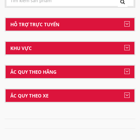
HỖ TRỢ TRỰC TUYẾN
KHU VỰC
ẮC QUY THEO HÃNG
ẮC QUY THEO XE