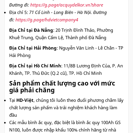
Đường đi:
https://g.page/acquydelkor.vn?share
Địa chỉ 5:
71 Cổ Linh - Long Biên - Hà Nội. Đường
đi:
https://g.page/hdvietcompany4
Địa Chỉ tại Đà Nẵng
: 20 Trịnh Đình Thảo, Phường
Khuê Trung, Quận Cẩm Lệ, Thành phố Đà Nẵng
Địa Chỉ tại Hải Phòng
: Nguyễn Văn Linh - Lê Chân - TP
Hải Phòng
Địa Chỉ tại Hồ Chí Minh
: 11/8B Lương Định Của, P. An
Khánh, TP. Thủ Đức (Q.2 cũ), TP. Hồ Chí Minh
Sản phẩm chất lượng cao với mức
giá phải chăng
Tại
HD-Việt
, chúng tôi luôn theo đuổi phương châm lấy
chất lượng sản phẩm và trải nghiệm khách hàng làm
đầu
Các mẫu bình ắc quy, đặc biệt là bình ắc quy 100Ah GS
N100, luôn được nhập khẩu 100% chính hãng từ nhà