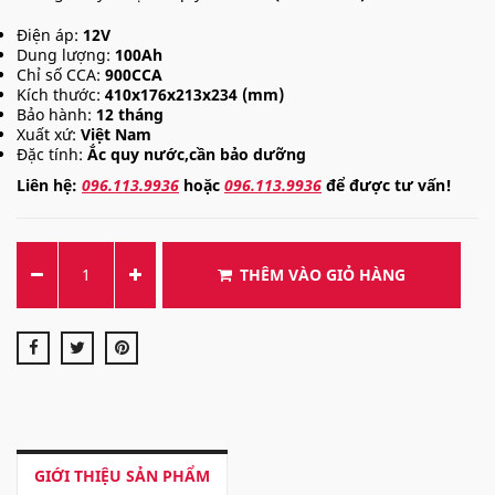
Điện áp:
12V
Dung lượng:
100Ah
Chỉ số CCA:
900CCA
Kích thước:
410x176x213x234 (mm)
Bảo hành:
12 tháng
Xuất xứ:
Việt Nam
Đặc tính:
Ắc quy nước,cần bảo dưỡng
Liên hệ:
096.113.9936
hoặc
096.113.9936
để được tư vấn!
THÊM VÀO GIỎ HÀNG
GIỚI THIỆU SẢN PHẨM