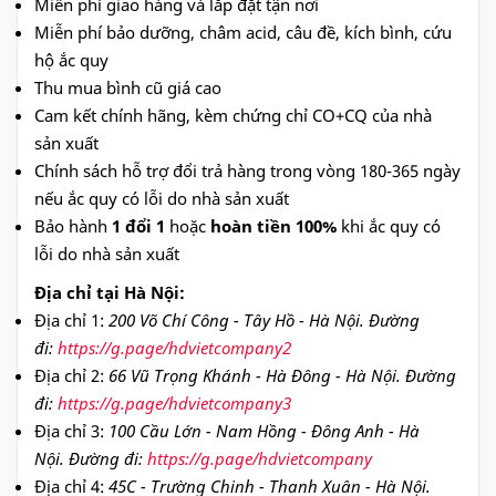
Miễn phí giao hàng và lắp đặt tận nơi
Miễn phí bảo dưỡng, châm acid, câu đề, kích bình, cứu
hộ ắc quy
Thu mua bình cũ giá cao
Cam kết chính hãng, kèm chứng chỉ CO+CQ của nhà
sản xuất
Chính sách hỗ trợ đổi trả hàng trong vòng 180-365 ngày
nếu ắc quy có lỗi do nhà sản xuất
Bảo hành
1 đổi 1
hoặc
hoàn tiền 100%
khi ắc quy có
lỗi do nhà sản xuất
Địa chỉ tại Hà Nội:
Địa chỉ 1:
200 Võ Chí Công - Tây Hồ - Hà Nội. Đường
đi:
https://g.page/hdvietcompany2
Địa chỉ 2:
66 Vũ Trọng Khánh - Hà Đông - Hà Nội. Đường
đi:
https://g.page/hdvietcompany3
Địa chỉ 3:
100 Cầu Lớn - Nam Hồng - Đông Anh - Hà
Nội. Đường đi:
https://g.page/hdvietcompany
Địa chỉ 4:
45C - Trường Chinh - Thanh Xuân - Hà Nội.