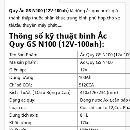
Quy Ắc GS N100 (12V-100ah)
là dòng ắc quy nước giá
thành thấp thuộc phân khúc trung bình phù hợp cho xe
tải,tàu thuyền,máy phát,....
Thông số kỹ thuật bình Ắc
Quy GS N100 (12V-100ah):
Tên Sản Phầm:
Ắc Quy GS N100 (12v-10
Mã sản phẩm:
Ắc Quy GS N100
Điện áp:
12V
Dung lượng:
100Ah
Chỉ số CCA:
512CCA
Kích Thước ( Dài x Rộng x Cao):
410x176x234 (mm)
Dạng ắc quy:
Dạng nước Axit,cần bảo
Loại cọc:
Cọc chỉ cọc to T2,Cọc Phải
Dung tích axit:
8,1L
Khối lượng:
17kg
Xuất xứ:
Việt Nam