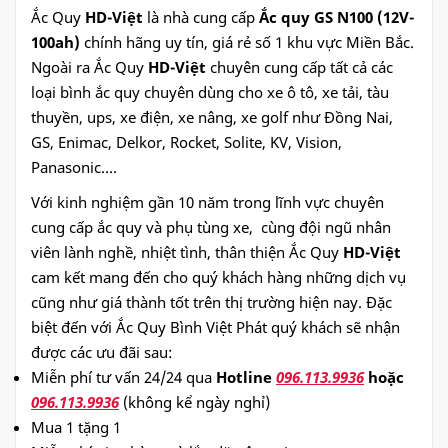
Ắc Quy
HD-Việt
là nhà cung cấp
Ắc quy GS N100 (12V-
100ah)
chính hãng uy tín, giá rẻ số 1 khu vực Miền Bắc.
Ngoài ra Ắc Quy
HD-Việt
chuyên cung cấp tất cả các
loại bình ắc quy chuyên dùng cho xe ô tô, xe tải, tàu
thuyền, ups, xe điện, xe nâng, xe golf như Đồng Nai,
GS, Enimac, Delkor, Rocket, Solite, KV, Vision,
Panasonic….
Với kinh nghiệm gần 10 năm trong lĩnh vực chuyên
cung cấp ắc quy và phụ tùng xe, cùng đội ngũ nhân
viên lành nghề, nhiệt tình, thân thiện Ắc Quy
HD-Việt
cam kết mang đến cho quý khách hàng những dịch vụ
cũng như giá thành tốt trên thị trường hiện nay. Đặc
biệt đến với Ắc Quy Bình Việt Phát quý khách sẽ nhận
được các ưu đãi sau:
Miễn phí tư vấn 24/24 qua
Hotline
096.113.9936
hoặc
096.113.9936
(không kể ngày nghỉ)
Mua 1 tặng 1