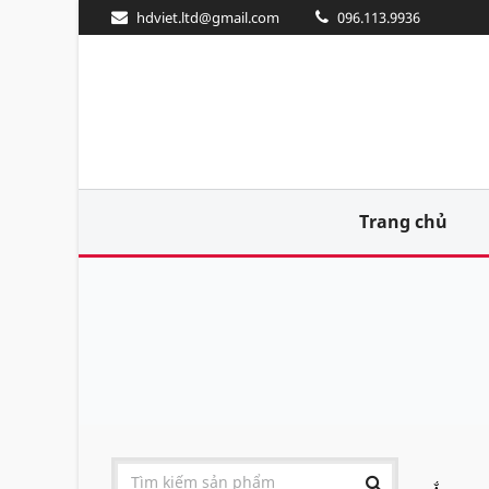
hdviet.ltd@gmail.com
096.113.9936
Trang chủ