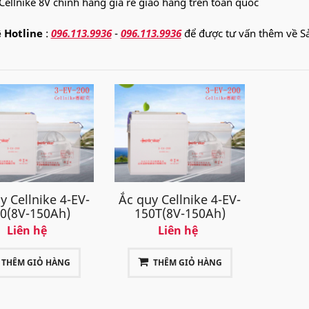
Cellnike 8V chính hãng giá rẻ giao hàng trên toàn quốc
ệ Hotline
:
096.113.9936
-
096.113.9936
để được tư vấn thêm về 
y Cellnike 4-EV-
Ắc quy Cellnike 4-EV-
0(8V-150Ah)
150T(8V-150Ah)
Liên hệ
Liên hệ
THÊM GIỎ HÀNG
THÊM GIỎ HÀNG