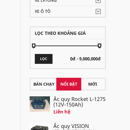
XE LVTONG
XE Ô TÔ
LỌC THEO KHOẢNG GIÁ
LỌC
BÁN CHẠY
NỔI BẬT
MỚI
Ắc quy Rocket L-1275
(12V-150Ah)
Liên hệ
Ắc quy VISION