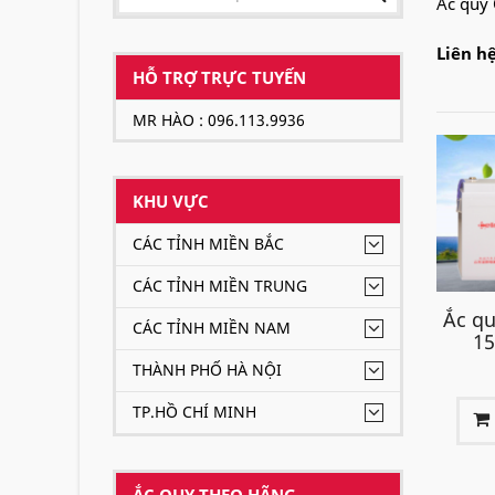
Ắc quy 
Liên h
HỖ TRỢ TRỰC TUYẾN
MR HÀO : 096.113.9936
KHU VỰC
CÁC TỈNH MIỀN BẮC
CÁC TỈNH MIỀN TRUNG
Ắc qu
CÁC TỈNH MIỀN NAM
15
THÀNH PHỐ HÀ NỘI
TP.HỒ CHÍ MINH
ẮC QUY THEO HÃNG