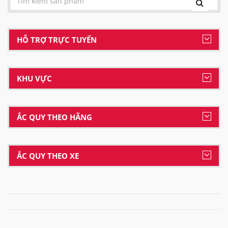
HỖ TRỢ TRỰC TUYẾN
KHU VỰC
ẮC QUY THEO HÃNG
ẮC QUY THEO XE