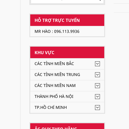
HỖ TRỢ TRỰC TUYẾN
MR HÀO : 096.113.9936
KHU VỰC
CÁC TỈNH MIỀN BẮC
CÁC TỈNH MIỀN TRUNG
CÁC TỈNH MIỀN NAM
THÀNH PHỐ HÀ NỘI
TP.HỒ CHÍ MINH
ẮC QUY THEO HÃNG