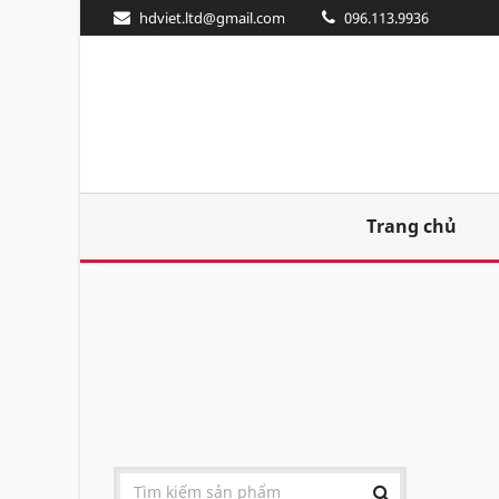
hdviet.ltd@gmail.com
096.113.9936
Trang chủ