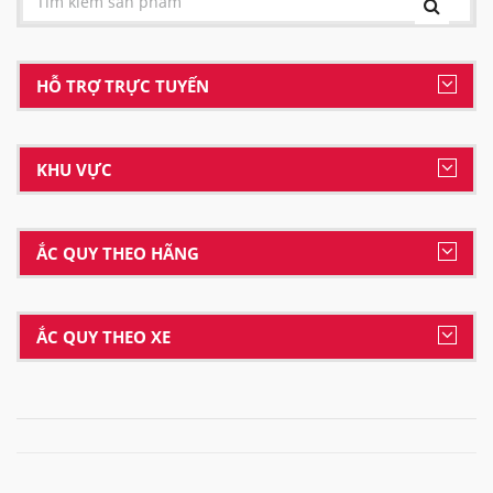
HỖ TRỢ TRỰC TUYẾN
KHU VỰC
ẮC QUY THEO HÃNG
ẮC QUY THEO XE