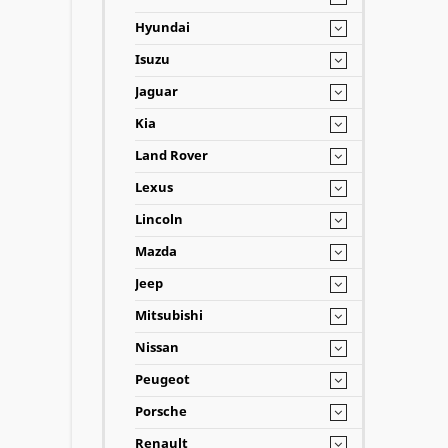
Hyundai
Isuzu
Jaguar
Kia
Land Rover
Lexus
Lincoln
Mazda
Jeep
Mitsubishi
Nissan
Peugeot
Porsche
Renault