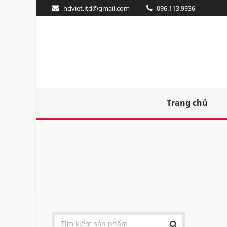
hdviet.ltd@gmail.com
096.113.9936
Trang chủ