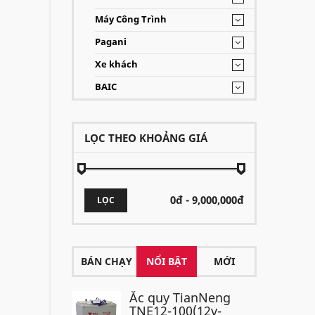
Máy Công Trình
Pagani
Xe khách
BAIC
LỌC THEO KHOẢNG GIÁ
LỌC
BÁN CHẠY
NỔI BẬT
MỚI
Ắc quy TianNeng
TNE12-100(12v-