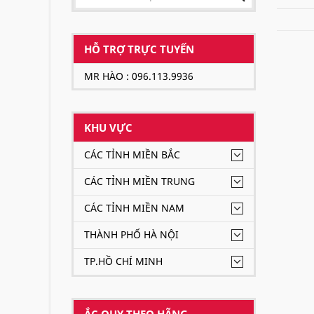
HỖ TRỢ TRỰC TUYẾN
MR HÀO : 096.113.9936
KHU VỰC
CÁC TỈNH MIỀN BẮC
CÁC TỈNH MIỀN TRUNG
CÁC TỈNH MIỀN NAM
THÀNH PHỐ HÀ NỘI
TP.HỒ CHÍ MINH
ẮC QUY THEO HÃNG