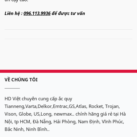
Liên hệ :
096.113.9936
để được tư vấn
VỀ CHÚNG TÔI
HD Việt chuyên cung cấp ắc quy
Tianneng,Varta,Delkor,Emtrac,GS,Atlas, Rocket, Trojan,
Vison, Globe, US,Long, newmax.. chính hãng giá rẻ tại Hà
Nội, tp HCM, Đà Nẵng, Hải Phòng, Nam Định, Vĩnh Phúc,
Bắc Ninh, Ninh Bình..