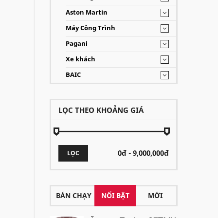
Aston Martin
Máy Công Trình
Pagani
Xe khách
BAIC
LỌC THEO KHOẢNG GIÁ
LỌC
BÁN CHẠY
NỔI BẬT
MỚI