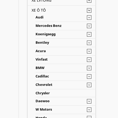
XE LVTONG
XE Ô TÔ
Audi
Mercedes Benz
Koenigsegg
Bentley
Acura
Vinfast
BMW
Cadillac
Chevrolet
Chrysler
Daewoo
W Motors
Honda