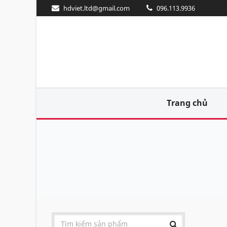
hdviet.ltd@gmail.com
096.113.9936
Trang chủ