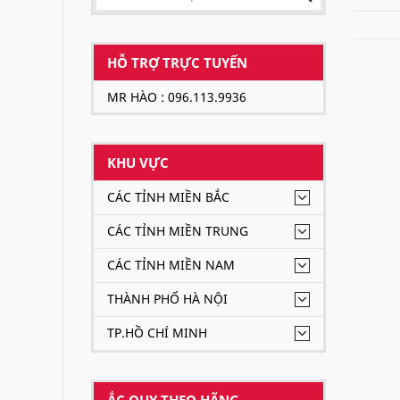
HỖ TRỢ TRỰC TUYẾN
MR HÀO : 096.113.9936
KHU VỰC
CÁC TỈNH MIỀN BẮC
CÁC TỈNH MIỀN TRUNG
CÁC TỈNH MIỀN NAM
THÀNH PHỐ HÀ NỘI
TP.HỒ CHÍ MINH
ẮC QUY THEO HÃNG