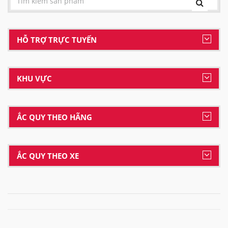
HỖ TRỢ TRỰC TUYẾN
KHU VỰC
ẮC QUY THEO HÃNG
ẮC QUY THEO XE