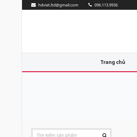
hdviet.ltd@gmail.com
096.113.9936
Trang chủ