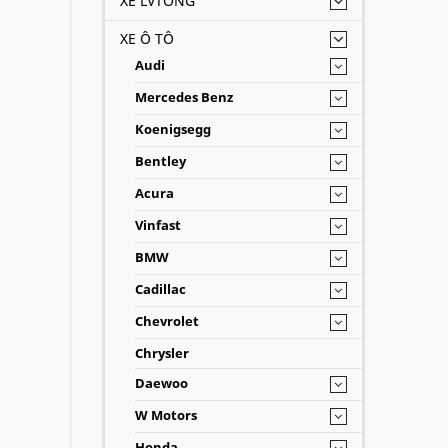
XE LVTONG
XE Ô TÔ
Audi
Mercedes Benz
Koenigsegg
Bentley
Acura
Vinfast
BMW
Cadillac
Chevrolet
Chrysler
Daewoo
W Motors
Honda