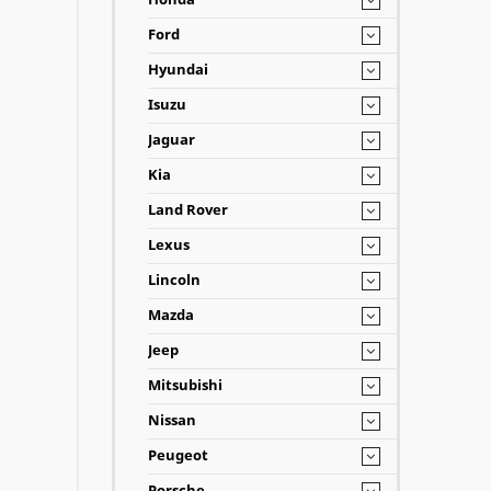
Ford
Hyundai
Isuzu
Jaguar
Kia
Land Rover
Lexus
Lincoln
Mazda
Jeep
Mitsubishi
Nissan
Peugeot
Porsche