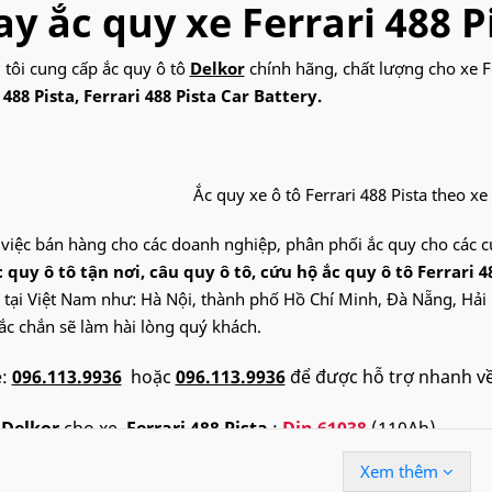
y ắc quy xe Ferrari 488 P
 tôi cung cấp ắc quy ô tô
Delkor
chính hãng, chất lượng cho xe F
 488 Pista, Ferrari 488 Pista Car Battery.
Ắc quy xe ô tô Ferrari 488 Pista theo xe
 việc bán hàng cho các doanh nghiệp, phân phối ắc quy cho các 
 quy ô tô tận nơi, câu quy ô tô, cứu hộ ắc quy ô tô Ferrari 4
 tại Việt Nam như: Hà Nội, thành phố Hồ Chí Minh, Đà Nẵng, Hải 
hắc chắn sẽ làm hài lòng quý khách.
e:
096.113.9936
hoặc
096.113.9936
để được hỗ trợ nhanh về 
y
Delkor
cho xe
Ferrari 488 Pista
:
Din 61038
(110Ah)
Xem thêm