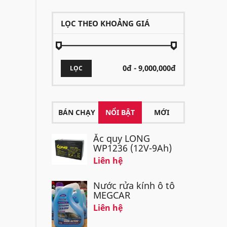
LỌC THEO KHOẢNG GIÁ
LỌC
BÁN CHẠY
NỔI BẬT
MỚI
Ắc quy LONG
WP1236 (12V-9Ah)
Liên hệ
Nước rửa kính ô tô
MEGCAR
Liên hệ