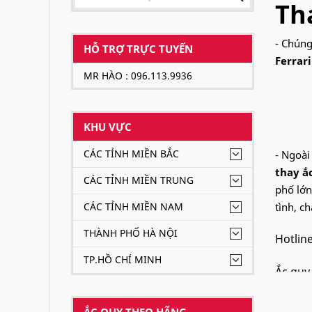
Tha
- Chúng
HỖ TRỢ TRỰC TUYẾN
Ferrari
MR HÀO : 096.113.9936
KHU VỰC
CÁC TỈNH MIỀN BẮC
- Ngoài
thay ắc
CÁC TỈNH MIỀN TRUNG
phố lớn
CÁC TỈNH MIỀN NAM
tình, c
THÀNH PHỐ HÀ NỘI
Hotlin
TP.HỒ CHÍ MINH
Ắc qu
ẮC QUY THEO HÃNG