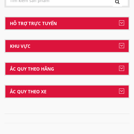
HỖ TRỢ TRỰC TUYẾN
KHU VỰC
ẮC QUY THEO HÃNG
ẮC QUY THEO XE