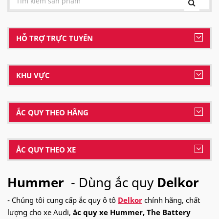
HỖ TRỢ TRỰC TUYẾN
KHU VỰC
ẮC QUY THEO HÃNG
ẮC QUY THEO XE
Hummer
- Dùng ắc quy
Delkor
- Chúng tôi cung cấp ắc quy ô tô
Delkor
chính hãng, chất
lượng cho xe Audi,
ắc quy xe Hummer, The Battery