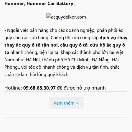
Hummer, Hummer Car Battery.
- Ngoài việc bán hàng cho các doanh nghiệp, phân phối ắc
quy cho các cửa hàng. Chúng tôi còn cung cấp
dịch vụ thay
thay ắc quy ô tô tận nơi
, câu quy ô tô, cứu hộ ắc quy ô
tô
nhanh chóng, tiện lợi tại khắp các thành phố lớn tại Việt
Nam như: Hà Nội, thành phố Hồ Chí Minh, Đà Nẵng, Hải
Phòng.. với tốc độ nhanh chóng và dịch vụ tận tình, chắc
chắn sẽ làm hài lòng quý khách.
Hotline:
09.68.68.30.97
để được hỗ trợ nhanh
Ắc quy
Delkor
cho xe
Hummer
:
Din
Xem thêm
60038
(100Ah)