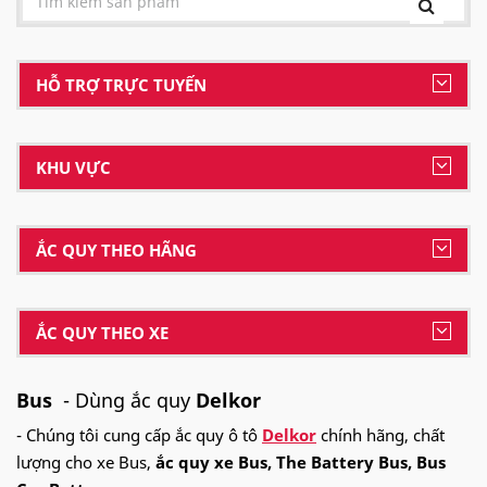
HỖ TRỢ TRỰC TUYẾN
KHU VỰC
ẮC QUY THEO HÃNG
ẮC QUY THEO XE
Bus
- Dùng ắc quy
Delkor
- Chúng tôi cung cấp ắc quy ô tô
Delkor
chính hãng, chất
lượng cho xe Bus,
ắc quy xe Bus, The Battery Bus, Bus