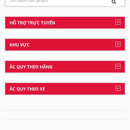
HỖ TRỢ TRỰC TUYẾN
KHU VỰC
ẮC QUY THEO HÃNG
ẮC QUY THEO XE