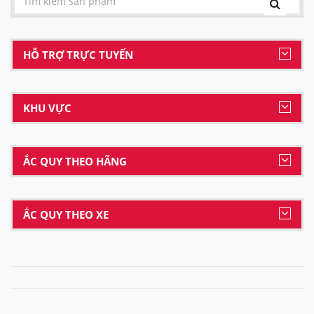
HỖ TRỢ TRỰC TUYẾN
KHU VỰC
ẮC QUY THEO HÃNG
ẮC QUY THEO XE