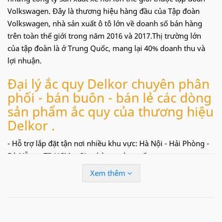
Volkswagen. Đây là thương hiệu hàng đầu của Tập đoàn
Volkswagen, nhà sản xuất ô tô lớn về doanh số bán hàng
trên toàn thế giới trong năm 2016 và 2017.Thị trường lớn
của tập đoàn là ở Trung Quốc, mang lại 40% doanh thu và
lợi nhuận.
Đại lý ắc quy Delkor chuyên phân
phối - bán buôn - bán lẻ các dòng
sản phẩm ắc quy của thương hiệu
Delkor .
- Hỗ trợ lắp đặt tận nơi nhiều khu vực: Hà Nội - Hải Phòng -
Đà Nẵng - TP.HCM....Giao hàng toàn quốc.
Xem thêm
Fanpage
facebook
:
https://www.facebook.com
/
AcquyDelkor.com
/
Hãy liên hệ
:
09.68.68.30.97
hoặc
096.927.9591
- Để được tư