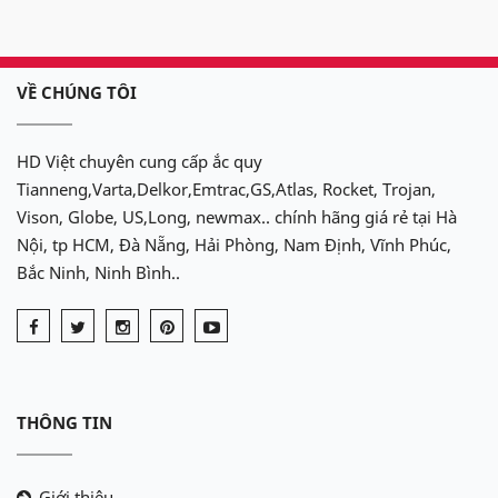
vấn và lắp đặt tận nơi miễn phí tại nhà!!!
Delkor rất hân hạnh được phục vụ
quý khách!
VỀ CHÚNG TÔI
HD Việt chuyên cung cấp ắc quy
Tianneng,Varta,Delkor,Emtrac,GS,Atlas, Rocket, Trojan,
Vison, Globe, US,Long, newmax.. chính hãng giá rẻ tại Hà
Nội, tp HCM, Đà Nẵng, Hải Phòng, Nam Định, Vĩnh Phúc,
Bắc Ninh, Ninh Bình..
THÔNG TIN
Giới thiệu