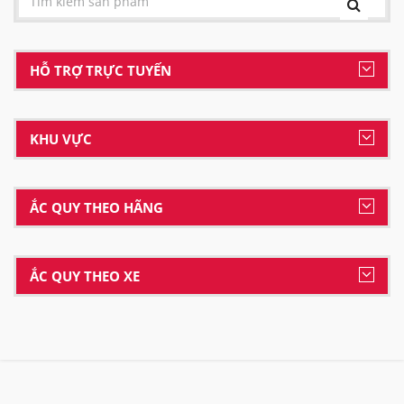
HỖ TRỢ TRỰC TUYẾN
KHU VỰC
ẮC QUY THEO HÃNG
ẮC QUY THEO XE