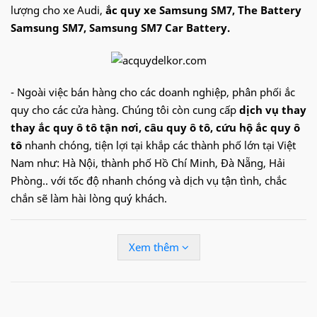
lượng cho xe Audi,
ắc quy xe Samsung SM7, The Battery
Samsung SM7, Samsung SM7 Car Battery.
- Ngoài việc bán hàng cho các doanh nghiệp, phân phối ắc
quy cho các cửa hàng. Chúng tôi còn cung cấp
dịch vụ thay
thay ắc quy ô tô tận nơi
, câu quy ô tô, cứu hộ ắc quy ô
tô
nhanh chóng, tiện lợi tại khắp các thành phố lớn tại Việt
Nam như: Hà Nội, thành phố Hồ Chí Minh, Đà Nẵng, Hải
Phòng.. với tốc độ nhanh chóng và dịch vụ tận tình, chắc
chắn sẽ làm hài lòng quý khách.
Hotline:
09.68.68.30.97
để được hỗ trợ nhanh
Xem thêm
Ắc quy
Delkor
cho xe
Samsung
SM7
:
Din 5
6030
(60Ah)