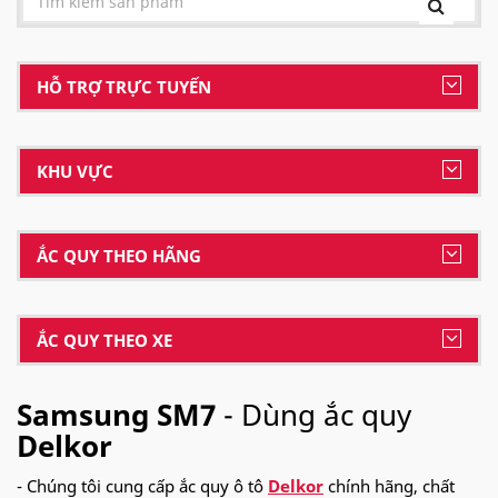
HỖ TRỢ TRỰC TUYẾN
KHU VỰC
ẮC QUY THEO HÃNG
ẮC QUY THEO XE
Samsung SM7
- Dùng ắc quy
Delkor
- Chúng tôi cung cấp ắc quy ô tô
Delkor
chính hãng, chất