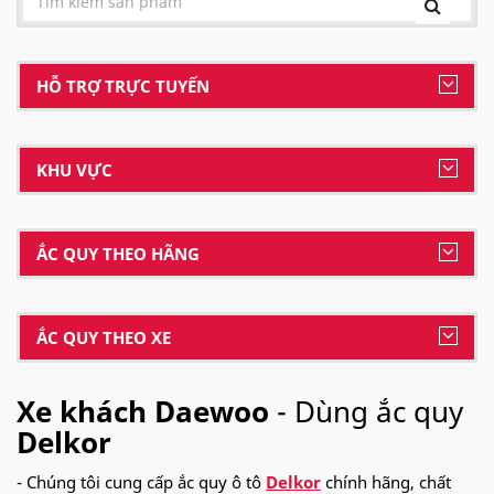
HỖ TRỢ TRỰC TUYẾN
KHU VỰC
ẮC QUY THEO HÃNG
ẮC QUY THEO XE
Xe khách Daewoo
- Dùng ắc quy
Delkor
- Chúng tôi cung cấp ắc quy ô tô
Delkor
chính hãng, chất