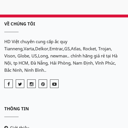
-
N 120
(200Ah)
VỀ CHÚNG TÔI
-
N 150
(200Ah)
HD Việt chuyên cung cấp ắc quy
-
N 200
(200Ah)
Tianneng,Varta,Delkor,Emtrac,GS,Atlas, Rocket, Trojan,
Vison, Globe, US,Long, newmax.. chính hãng giá rẻ tại Hà
Nội, tp HCM, Đà Nẵng, Hải Phòng, Nam Định, Vĩnh Phúc,
Bắc Ninh, Ninh Bình..
THÔNG TIN
Giới thiệu