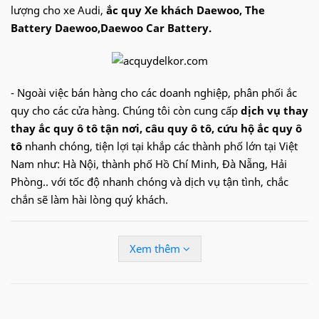
lượng cho xe Audi,
ắc quy Xe khách Daewoo, The
Battery Daewoo,Daewoo Car Battery.
- Ngoài việc bán hàng cho các doanh nghiệp, phân phối ắc
quy cho các cửa hàng. Chúng tôi còn cung cấp
dịch vụ thay
thay ắc quy ô tô tận nơi
, câu quy ô tô, cứu hộ ắc quy ô
tô
nhanh chóng, tiện lợi tại khắp các thành phố lớn tại Việt
Nam như: Hà Nội, thành phố Hồ Chí Minh, Đà Nẵng, Hải
Phòng.. với tốc độ nhanh chóng và dịch vụ tận tình, chắc
chắn sẽ làm hài lòng quý khách.
Hotline:
09.68.68.30.97
để được hỗ trợ nhanh
Xem thêm
Ắc quy
Delkor
cho
Xe khách Daewoo
:
-
1
20D31L
(90Ah)