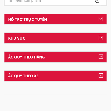
HỖ TRỢ TRỰC TUYẾN
KHU VỰC
ẮC QUY THEO HÃNG
ẮC QUY THEO XE