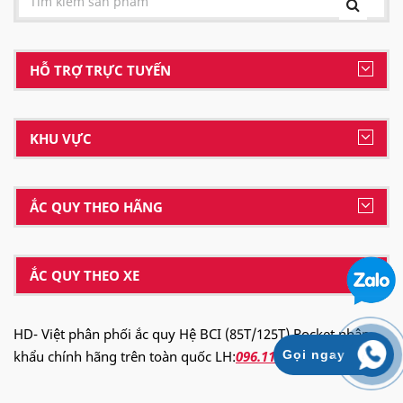
HỖ TRỢ TRỰC TUYẾN
KHU VỰC
ẮC QUY THEO HÃNG
ẮC QUY THEO XE
HD- Việt phân phối ắc quy Hệ BCI (85T/125T) Rocket nhập
khẩu chính hãng trên toàn quốc LH:
096.113.9936
Gọi ngay