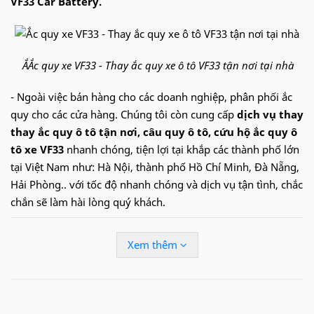
VF33 Car Battery.
ẮẮc quy xe VF33 - Thay ắc quy xe ô tô VF33 tận nơi tại nhà
- Ngoài việc bán hàng cho các doanh nghiệp, phân phối ắc
quy cho các cửa hàng. Chúng tôi còn cung cấp
dịch vụ thay
thay ắc quy ô tô tận nơi, câu quy ô tô, cứu hộ ắc quy ô
tô xe VF33
nhanh chóng, tiện lợi tại khắp các thành phố lớn
tại Việt Nam như: Hà Nội, thành phố Hồ Chí Minh, Đà Nẵng,
Hải Phòng.. với tốc độ nhanh chóng và dịch vụ tận tình, chắc
chắn sẽ làm hài lòng quý khách.
Hotline:
09.68.68.30.97
để được hỗ trợ nhanh về
Xem thêm
ắc quy xe VF33