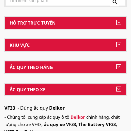
HỖ TRỢ TRỰC TUYẾN
KHU VỰC
ẮC QUY THEO HÃNG
ẮC QUY THEO XE
VF33
- Dùng ắc quy
Delkor
- Chúng tôi cung cấp ắc quy ô tô
Delkor
chính hãng, chất
lượng cho xe VF33,
ắc quy xe VF33, The Battery VF33,