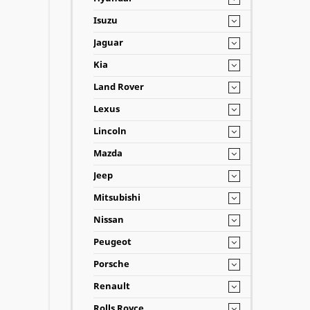
Isuzu
Jaguar
Kia
Land Rover
Lexus
Lincoln
Mazda
Jeep
Mitsubishi
Nissan
Peugeot
Porsche
Renault
Rolls Royce