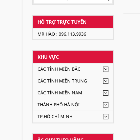
HỖ TRỢ TRỰC TUYẾN
MR HÀO : 096.113.9936
KHU VỰC
CÁC TỈNH MIỀN BẮC
CÁC TỈNH MIỀN TRUNG
CÁC TỈNH MIỀN NAM
THÀNH PHỐ HÀ NỘI
TP.HỒ CHÍ MINH
ẮC QUY THEO HÃNG