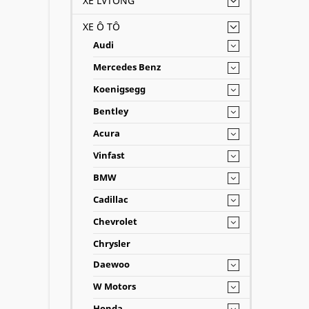
XE LVTONG
XE Ô TÔ
Audi
Mercedes Benz
Koenigsegg
Bentley
Acura
Vinfast
BMW
Cadillac
Chevrolet
Chrysler
Daewoo
W Motors
Honda