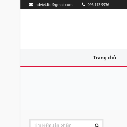
hdviet.ltd@gmail.com
096.113.9936
Trang chủ