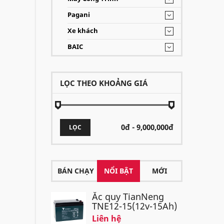
Pagani
Xe khách
BAIC
LỌC THEO KHOẢNG GIÁ
LỌC
BÁN CHẠY
NỔI BẬT
MỚI
Ắc quy TianNeng
TNE12-15(12v-15Ah)
Liên hệ