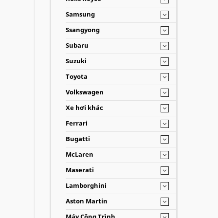
Samsung
Ssangyong
Subaru
Suzuki
Toyota
Volkswagen
Xe hơi khác
Ferrari
Bugatti
McLaren
Maserati
Lamborghini
Aston Martin
Máy Công Trình