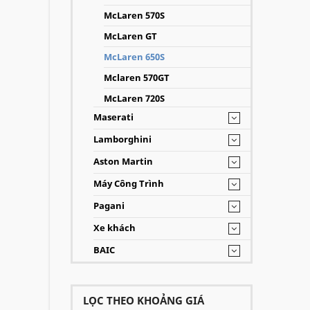
McLaren 570S
McLaren GT
McLaren 650S
Mclaren 570GT
McLaren 720S
Maserati
Lamborghini
Aston Martin
Máy Công Trình
Pagani
Xe khách
BAIC
LỌC THEO KHOẢNG GIÁ