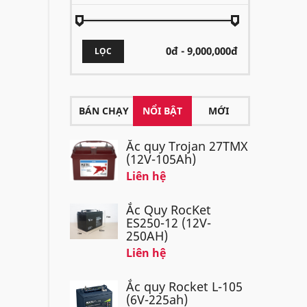
LỌC
BÁN CHẠY
NỔI BẬT
MỚI
Ắc quy Trojan 27TMX
(12V-105Ah)
Liên hệ
Ắc Quy RocKet
ES250-12 (12V-
250AH)
Liên hệ
Ắc quy Rocket L-105
(6V-225ah)