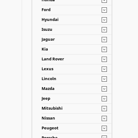
Ford
Hyundai
Isuzu
Jaguar
Kia
Land Rover
Lexus
Lincoln
Mazda
Jeep
Mitsubishi
Nissan
Peugeot
Porsche