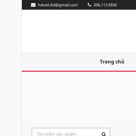
hdviet.ltd@gmail.com
096.113.9936
Trang chủ