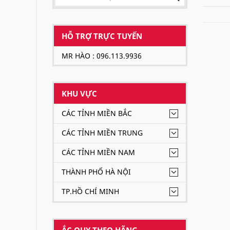
HỖ TRỢ TRỰC TUYẾN
MR HÀO : 096.113.9936
KHU VỰC
CÁC TỈNH MIỀN BẮC
CÁC TỈNH MIỀN TRUNG
CÁC TỈNH MIỀN NAM
THÀNH PHỐ HÀ NỘI
TP.HỒ CHÍ MINH
ẮC QUY THEO HÃNG