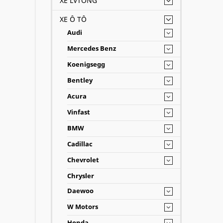
XE LVTONG
XE Ô TÔ
Audi
Mercedes Benz
Koenigsegg
Bentley
Acura
Vinfast
BMW
Cadillac
Chevrolet
Chrysler
Daewoo
W Motors
Honda