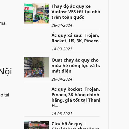
Thay dộ ắc quy xe
Vinfast VF8 tốt tại nhà
trên toàn quốc
 mã
26-04-2024
Ắc quy xả sâu: Trojan,
Rocket, US, 3K, Pinaco..
14-03-2021
Quạt chạy ắc quy cho
mùa hè nóng lực và hay
Nội
mất điện
26-04-2024
Ắc quy Rocket, Trojan,
Pinaco, 3K hàng chính
ở tại
hãng, giá tốt tại Thanh
H...
14-03-2021
Cứu hộ ắc quy |
Câu,kích và thay ắc quy