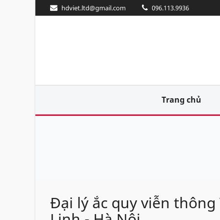
hdviet.ltd@gmail.com
096.113.9936
Trang chủ
Đại lý ắc quy viễn thôn
Linh - Hà Nội