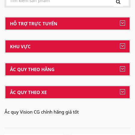
HỖ TRỢ TRỰC TUYẾN
KHU VỰC
ẮC QUY THEO HÃNG
ẮC QUY THEO XE
Ắc quy Vision CG chính hãng giá tốt