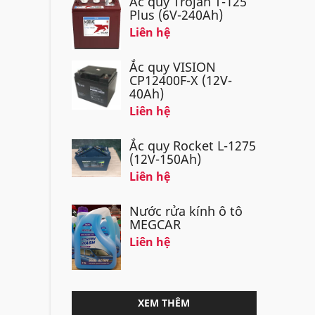
Ắc quy Trojan T-125
Plus (6V-240Ah)
Liên hệ
Ắc quy VISION
CP12400F-X (12V-
40Ah)
Liên hệ
Ắc quy Rocket L-1275
(12V-150Ah)
Liên hệ
Nước rửa kính ô tô
MEGCAR
Liên hệ
XEM THÊM