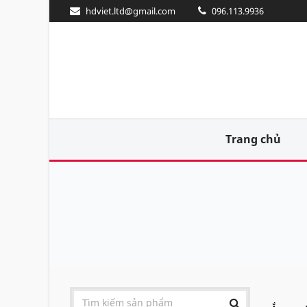
hdviet.ltd@gmail.com
096.113.9936
Trang chủ