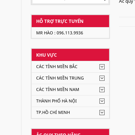
Ắc quy 
HỖ TRỢ TRỰC TUYẾN
MR HÀO : 096.113.9936
KHU VỰC
CÁC TỈNH MIỀN BẮC
CÁC TỈNH MIỀN TRUNG
CÁC TỈNH MIỀN NAM
THÀNH PHỐ HÀ NỘI
TP.HỒ CHÍ MINH
ẮC QUY THEO HÃNG