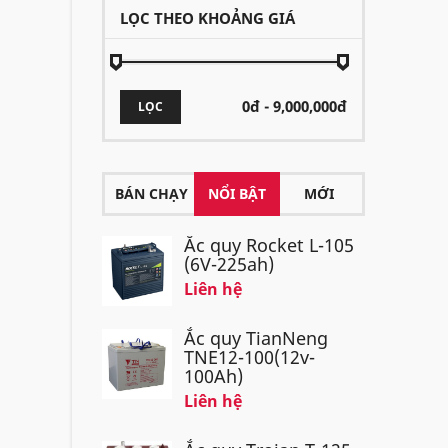
LỌC THEO KHOẢNG GIÁ
LỌC
BÁN CHẠY
NỔI BẬT
MỚI
Ắc quy Rocket L-105
(6V-225ah)
Liên hệ
Ắc quy TianNeng
TNE12-100(12v-
100Ah)
Liên hệ